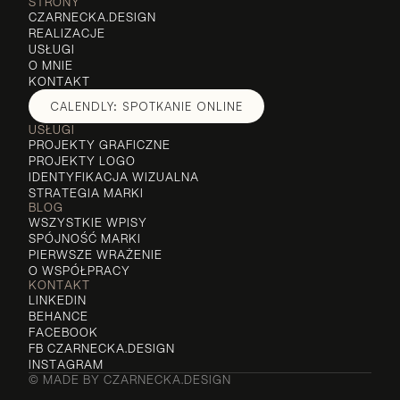
STRONY
CZARNECKA.DESIGN
REALIZACJE
USŁUGI
O MNIE
KONTAKT
CALENDLY: SPOTKANIE ONLINE
USŁUGI
PROJEKTY GRAFICZNE
PROJEKTY LOGO
IDENTYFIKACJA WIZUALNA
STRATEGIA MARKI
BLOG
WSZYSTKIE WPISY
SPÓJNOŚĆ MARKI
PIERWSZE WRAŻENIE
O WSPÓŁPRACY
KONTAKT
LINKEDIN
BEHANCE
FACEBOOK
FB CZARNECKA.DESIGN
INSTAGRAM
© MADE BY CZARNECKA.DESIGN