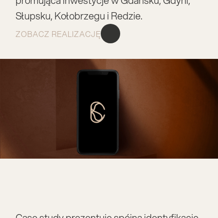
promująca inwestycje w Gdańsku, Gdyni, 
Słupsku, Kołobrzegu i Redzie.
ZOBACZ REALIZACJĘ
Case study prezentuje spójną identyfikację 